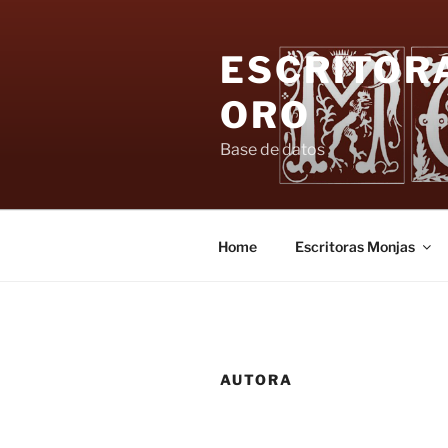
Skip
to
ESCRITORA
content
ORO
Base de datos
Home
Escritoras Monjas
AUTORA