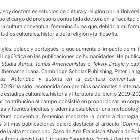
y soy doctora en estudios de cultura y religión por la Univer
po el cargo de profesora contratada doctora en la Facultad d
e la cultura conventual femenina áurea que, debido a mi form
udios culturales, historia de la religión y la filosofía.
nglés, polaco y portugués, lo que aumenta el impacto de mi
d lingüística en las publicaciones de humanidades. He publi
,
Studia Aurea
,
Temas Americanistas
o
Teksty Drugie
y capí
s, Iberoamericana, Cambridge Scholar Publishing, Peter Lang
jas. Autoridad y autoría en la escritura conventual
2019) ha sido reconocida con premios nacionales e interna
 estudios culturales, historia y literatura del bienio 2019-2
 contribución al campo consistió en proporcionar un corpu
s y fuentes inéditas y además establecer una metodología
ritura conventual femenina mediante la primera tipología
is últimas publicaciones quiero destacar el artículo “
Commun
e la alta modernidad. Caso de Ana Francisca Abarca de Bolea 
a Áurea. Revista de Literatura Española y Teoría Literaria de