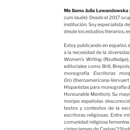
Me llamo Julia Lewandowska
cum laude
). Desde el 2017 ocu
institución. Soy especialista d
desde los estudios literarios, est
Estoy publicando en español, i
a la necesidad de la diversida
Women’s Writing
(Routledge)
editoriales como Brill, Brepol
monografía
Escritoras mon
Oro
(Iberoamericana-Vervuert 
Hispanistas para monografía de
Honourable Mention). Su mayor
monjas españolas desconocida
textos y contextos de la esc
escritoras religiosas. Entre m
comunidad religiosa femenina d
cistercienses de Casbas”(
Studi