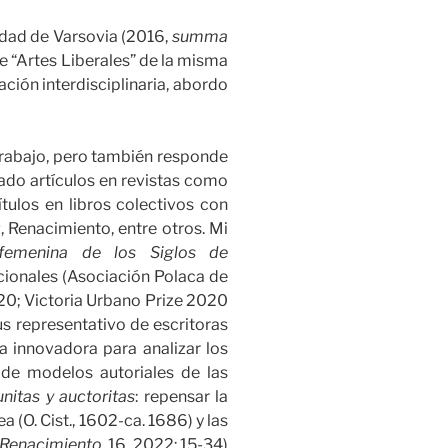
sidad de Varsovia (2016,
summa
e “Artes Liberales” de la misma
ación interdisciplinaria, abordo
 trabajo, pero también responde
cado artículos en revistas como
tulos en libros colectivos con
, Renacimiento, entre otros. Mi
 femenina de los Siglos de
cionales (Asociación Polaca de
020; Victoria Urbano Prize 2020
s representativo de escritoras
 innovadora para analizar los
 de modelos autoriales de las
itas y auctoritas
: repensar la
(O. Cist., 1602-ca. 1686) y las
l Renacimiento
, 16, 2022: 15-34)