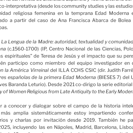
o-interpretativa (desde los community studies y las estudios 
nidad religiosa femenina en la temprana Edad Moderna e
ado a partir del caso de Ana Francisca Abarca de Bolea (
bas.
o
La Lengua de la Madre: autoridad, textualidad y comunida
iana
(c.1560-1700) (IP, Centro Nacional de las Ciencias, Polo
as espirituales” de Teresa de Jesús y el impacto que su pe
bién participo como miembro del equipo investigador en d
n la América Virreinal
del ILLA CCHS CSIC (dir. Judith Farré
jeres españolas de la primera Edad Moderna
(BIESES 7) del 
eves Baranda Leturio). Desde 2021 co-dirigo la serie editoria
tory of Women Religious from Late Antiquity to the Early Mode
 a conocer y dialogar sobre el campo de la historia inte
 más amplia sistemáticamente estoy impartiendo confe
arios y charlas por invitación desde 2019. También he pa
2025, incluyendo las en Nápoles, Madrid, Barcelona, Lisboa