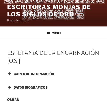
Skip
ESCRITORAS MONJAS DE
to
LOS SIGLOS DE ORO
content
Base de datos
Menu
POSTED
ESTEFANíA DE LA ENCARNACIÓN
ON
[O.S.]
CARTA DE INFORMACIÓN
DATOS BIOGRÁFICOS
OBRAS