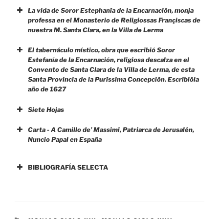
La vida de Soror Estephanía de la Encarnación, monja
professa en el Monasterio de Religiossas Françiscas de
nuestra M. Santa Clara, en la Villa de Lerma
El tabernáculo místico, obra que escribió Soror
Estefanía de la Encarnación, religiosa descalza en el
Convento de Santa Clara de la Villa de Lerma, de esta
Santa Provincia de la Puríssima Concepción. Escribióla
año de 1627
Siete Hojas
Carta
-
A Camillo de’ Massimi, Patriarca de Jerusalén,
Nuncio Papal en
España
A Camillo de’ Massimi, Patriarca de
Jerusalén, Nuncio Papal en
España
BIBLIOGRAFÍA SELECTA