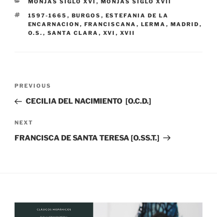
CATEGORIES
MONJAS SIGLO XVI
,
MONJAS SIGLO XVII
TAGS
1597-1665
,
BURGOS
,
ESTEFANIA DE LA
ENCARNACION
,
FRANCISCANA
,
LERMA
,
MADRID
,
O.S.
,
SANTA CLARA
,
XVI
,
XVII
Hojas primera, segunda y tercera
Post
Previous
PREVIOUS
navigation
Post
CECILIA DEL NACIMIENTO [O.C.D.]
Next
NEXT
Post
FRANCISCA DE SANTA TERESA [O.SS.T.]
Prados a Jerusalén